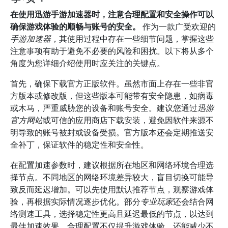
在使用迅游手游加速器时，注意合理配置和安全操作可以
确保游戏体验的顺畅与账号的安全。
作为一款广受欢迎的
手游加速器
，其使用过程中存在一些细节问题，掌握这些
注意事项有助于避免不必要的风险和困扰。以下将从多个
角度为您详细介绍使用时应关注的关键点。
首先，确保下载官方正版软件。虽然市面上存在一些非官
方版本或修改版，但这些版本可能带有安全隐患，如病毒
或木马，严重威胁您的设备和账号安全。建议您通过
迅游
官方网站
或可信的应用商店下载安装，避免因软件来源不
明导致的账号被封或设备受损。官方版本还会定期推送安
全补丁，保证软件的稳定性和安全性。
在配置加速参数时，建议根据所在地区和网络环境合理选
择节点。不同地区的网络环境差异较大，盲目切换可能导
致反而延迟增加。可以先使用默认推荐节点，观察游戏体
验，再根据实际情况逐步优化。部分
专业玩家
还会结合网
络测速工具，选择稳定性更高且延迟最低的节点，以达到
最佳加速效果。合理配置不仅提升游戏体验，还能减少不